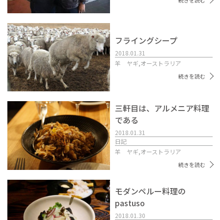
続きを読む
フライングシープ
2018.01.31
羊 ヤギ,
オーストラリア
続きを読む
三軒目は、アルメニア料理
である
2018.01.31
日記
羊 ヤギ,
オーストラリア
続きを読む
モダンペルー料理の
pastuso
2018.01.30