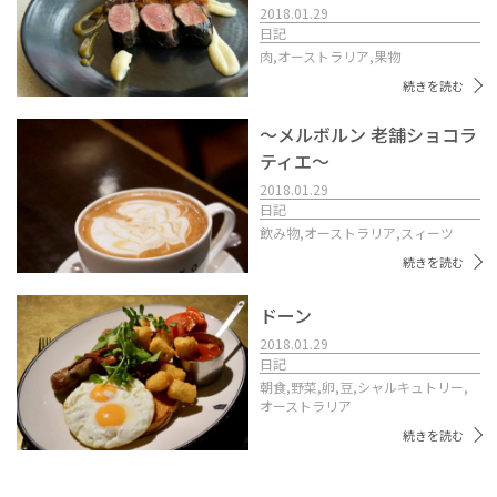
2018.01.29
日記
肉,
オーストラリア,
果物
続きを読む
〜メルボルン 老舗ショコラ
ティエ〜
2018.01.29
日記
飲み物,
オーストラリア,
スィーツ
続きを読む
ドーン
2018.01.29
日記
朝食,
野菜,
卵,
豆,
シャルキュトリー,
オーストラリア
続きを読む