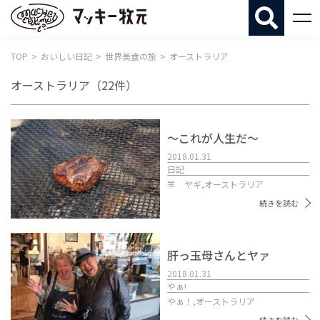
マッキー牧
TOP
おいしい日記
世界美食の旅
オーストラリア
オーストラリア
（22件）
〜これが人生だ〜
2018.01.31
日記
羊 ヤギ,
オーストラリア
続きを読む
肝っ玉母さんとヤァ
2018.01.31
やぁ!
やぁ！,
オーストラリア