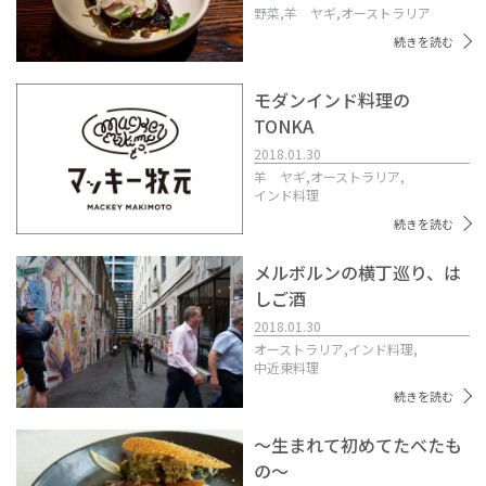
野菜,
羊 ヤギ,
オーストラリア
続きを読む
モダンインド料理の
TONKA
2018.01.30
羊 ヤギ,
オーストラリア,
インド料理
続きを読む
メルボルンの横丁巡り、は
しご酒
2018.01.30
オーストラリア,
インド料理,
中近東料理
続きを読む
〜生まれて初めてたべたも
の〜