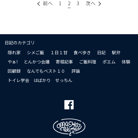
前へ
1
2
3
次へ
日記のカテゴリ
隠れ家
シメご飯
１日１甘
食べ歩き
日記
駅弁
やぁ!
とんかつ会議
寄稿記事
ご飯料理
ポエム
体験
回顧録
なんでもベスト１０
評論
トイレ学会 はばかり せっちん