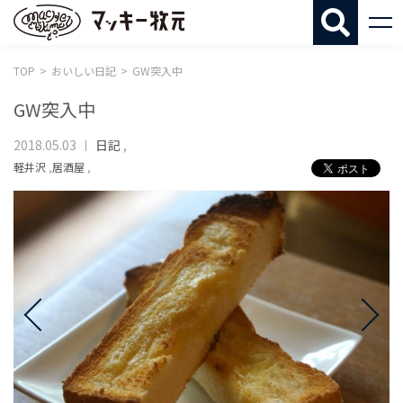
マッキー牧
TOP
おいしい日記
GW突入中
GW突入中
2018.05.03
日記
,
軽井沢
,
居酒屋
,