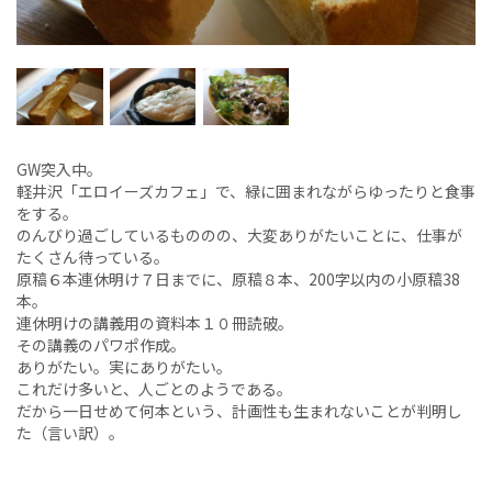
GW突入中。
軽井沢「エロイーズカフェ」で、緑に囲まれながらゆったりと食事
をする。
のんびり過ごしているもののの、大変ありがたいことに、仕事が
たくさん待っている。
原稿６本連休明け７日までに、原稿８本、200字以内の小原稿38
本。
連休明けの講義用の資料本１０冊読破。
その講義のパワポ作成。
ありがたい。実にありがたい。
これだけ多いと、人ごとのようである。
だから一日せめて何本という、計画性も生まれないことが判明し
た（言い訳）。