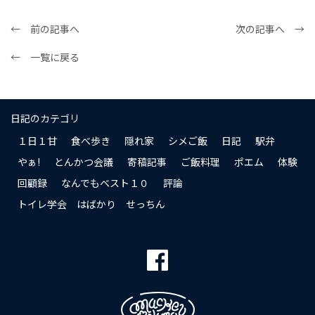
← 前の記事へ
次の記事へ →
← 一覧に戻る
日記のカテゴリ
１日１甘
食べ歩き
隠れ家
シメご飯
日記
駅弁
やぁ!
とんかつ会議
寄稿記事
ご飯料理
ポエム
体験
回顧録
なんでもベスト１０
評論
トイレ学会 はばかり せっちん