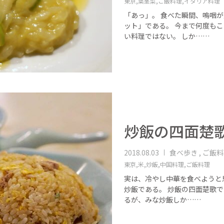
東京,
葉茎菜,
ご飯料理,
イタリア料理
「あっ」。 食べた瞬間、嗚咽が
ット」である。 今まで何度もこ
い料理ではない。 しか……
炒飯の四面楚
2018.08.03
食べ歩き , ご飯
東京,
米,
炒飯,
中国料理,
ご飯料理
実は、冷やし中華を食べようと
炒飯である。 炒飯の四面楚歌で
るが、みな炒飯しか……