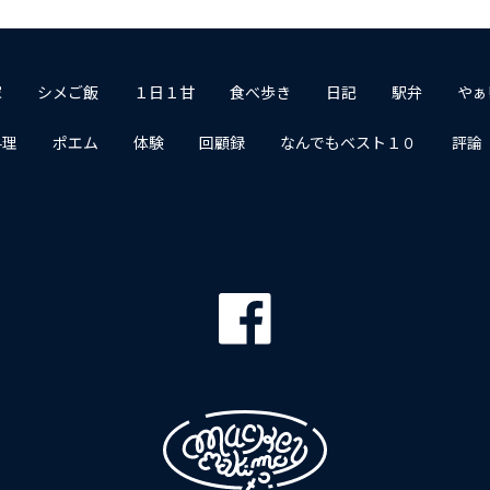
家
シメご飯
１日１甘
食べ歩き
日記
駅弁
やぁ
料理
ポエム
体験
回顧録
なんでもベスト１０
評論