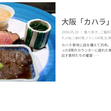
大阪「カハラ
2006.05.20
食べ歩き , ご飯
牛,
大阪,
ご飯料理,
フランス料理,
豆,
果
カハラ 新地に店を構えて35年
った8席のカウンターに座れた
出す食材たちの饗宴……