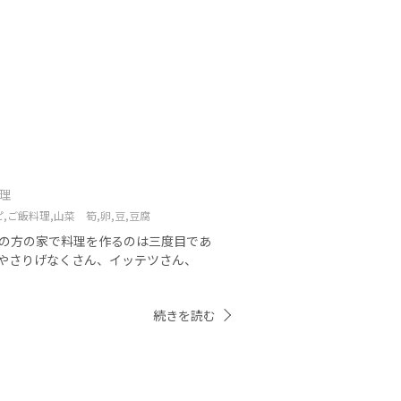
料理
,
ご飯料理,
山菜 筍,
卵,
豆,
豆腐
この方の家で料理を作るのは三度目であ
やさりげなくさん、イッテツさん、
続きを読む