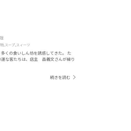
」
料理
物,
スープ,
スィーツ
。 多くの食いしん坊を誘惑してきた。 た
幸運な客たちは、店主 森義文さんが繰り
続きを読む