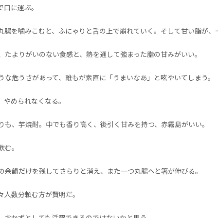
で口に運ぶ。
丸腸を噛みこむと、ふにゃりと舌の上で崩れていく。そして甘い脂が、
、たよりがいのない食感と、熱を通して強まった脂の甘みがいい。
うな危うさがあって、誰もが素直に「うまいなあ」と呟やいてしまう。
、やめられなくなる。
りも、芋焼酎。中でも香り高く、後引く甘みを持つ、赤霧島がいい。
飲む。
の余韻だけを残してさらりと消え、また一つ丸腸へと箸が伸びる。
々人数分頼む方が賢明だ。
、おかずとしても活躍できるのではないかと思う。