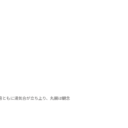
。
音ともに湯気合が立ち上り、丸腸は観念