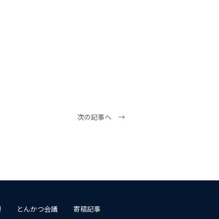
次の記事へ →
!
とんかつ会議
寄稿記事