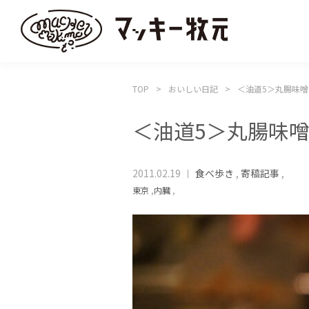
TOP
おいしい日記
＜油道5＞丸腸味
＜油道5＞丸腸味
2011.02.19
食べ歩き
,
寄稿記事
,
東京
,
内臓
,