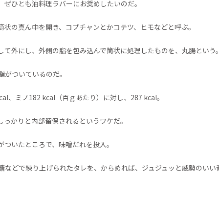
、ぜひとも油料理ラバーにお奨めしたいのだ。
筒状の真ん中を開き、コプチャンとかコテツ、ヒモなどと呼ぶ。
して外にし、外側の脂を包み込んで筒状に処理したものを、丸腸という
脂がついているのだ。
al、ミノ182 kcal（百ｇあたり）に対し、287 kcal。
しっかりと内部留保されるというワケだ。
がついたところで、味噌だれを投入。
糖などで練り上げられたタレを、からめれば、ジュジュッと威勢のいい