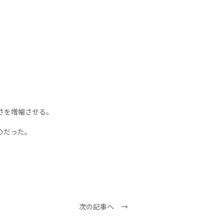
さを増幅させる。
のだった。
。
次の記事へ →