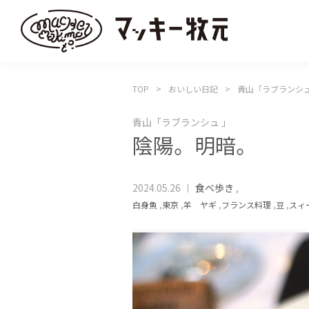
TOP
おいしい日記
青山「ラブランシュ
青山「ラブランシュ 」
陰陽。明暗。
2024.05.26
食べ歩き
,
白身魚
,
東京
,
羊 ヤギ
,
フランス料理
,
豆
,
スィ