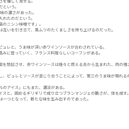
さを優しく見せる。
だという。
ま味の濃さがあった。
入れたのだという。
島のニシン味噌です」。
は互いを引き立て、黒ムツのたくましさを持ち上げるのだった。
ピュレと、うま味が深い赤ワインソースが合わされている。
高みに登っていく、フランス料理らしいコーフンがある。
姿を想起させ、赤ワインソースは煌々と燃える炎から生まれた、肉の強
し、ピュレとソースが混じり合うことによって、第三のうま味が現れる
ルのアイス」にもまた、濃淡がある。
イスと、固めるギリギリで成り立つブランマンジェの脆さが、体を成す
は一つとなって、新たな味を生み出すのであった。