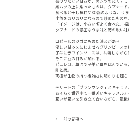
筍のつたない甘さが、黒ムツのたくまし
黒ムツの上に乗ったものは、タプナード
食べると干し貝柱やXO醤のような、う
小魚をカリカリになるまで炒めたものを
「イメージは、小さい頃よく食べた、福
タプナードの濃密なうま味と筍の淡い味
ロゼールのジゴにもまた濃淡がある。
優しい甘みをにじませるグリンピースの
子羊に赤ワインソースは、共鳴しながら
そこに豆の甘みが加わる。
ピュレは、草原で子羊が草をはんでいる
剛と柔。
両極が生物の持つ複雑さに明かりを照ら
デザートの「ブランマンジェとキャラメ
おそらく世界中で一番苦いキャラメルア
互いが互いを引き立て合いながら、最後
← 前の記事へ