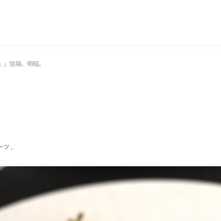
マッキー牧元 MACKEY MAKIMOTO
 」陰陽。明暗。
ーツ
,