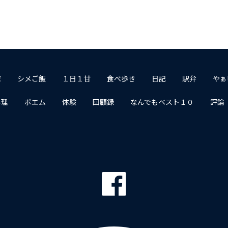
家
シメご飯
１日１甘
食べ歩き
日記
駅弁
やぁ
料理
ポエム
体験
回顧録
なんでもベスト１０
評論