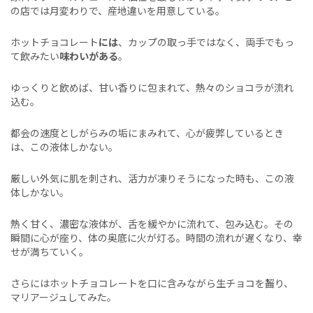
の店では月変わりで、産地違いを用意している。
ホットチョコレート
には
、カップの取っ手ではなく、両手でもっ
て飲みたい
味わいがある
。
ゆっくりと飲めば、甘い香りに包まれて、熱々のショコラが流れ
込む。
都会の速度としがらみの垢にまみれて、心が疲弊しているとき
は、この液体しかない。
厳しい外気に肌を刺され、活力が凍りそうになった時も、この液
体しかない。
熱く甘く、濃密な液体が、舌を緩やかに流れて、包み込む。その
瞬間に心が座り、体の奥底に火が灯る。時間の流れが遅くなり、幸
せが満ちていく。
さらにはホットチョコレートを口に含みながら生チョコを齧り、
マリアージュしてみた。