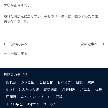
笑いが止まらない。
崩れた顔が元に戻せない。幸せのメーター
は、
振り切ったまま、
戻らなくなった。
← 前の記事へ
次の記事へ →
← 一覧に戻る
日記のカテゴリ
隠れ家
シメご飯
１日１甘
食べ歩き
日記
駅弁
やぁ!
とんかつ会議
寄稿記事
ご飯料理
ポエム
体験
回顧録
なんでもベスト１０
評論
トイレ学会 はばかり せっちん