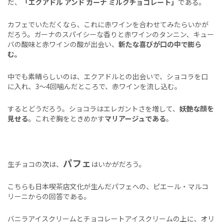
だ、
「エクアドル アンド ガーナ ミルクチョコレート」
である。
カフェでいただくなら、これに赤ワインを合わせてみたらいかが
だろう。ガーナのスパイシーな香りと赤ワインのタンニン、キュー
バの酸味と赤ワインの酸が出会い、
新たな喜びが口の中で膨ら
む。
中でも素晴らしいのは、エクアドルとの出会いで、ショコラを口
に入れ、3～4回噛んだところで、赤ワインを流し込む。
するとどうだろう。ショコラはエレガントさを増して、
妖艶な顔を
見せる
。これぞ胸をときめかす
マリアージュである
。
パフェ
生チョコの次は、
はいかがだろう。
こちらも日本喫茶店文化が生んだパフェへの、ピエール・マルコ
リーニからの回答である。
バニラアイスクリームとチョコレートアイスクリームの上に、オリ