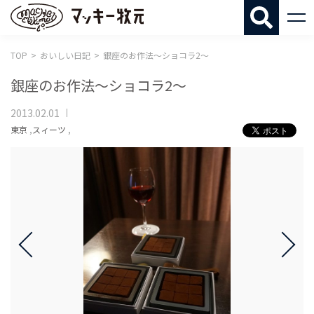
マッキー牧
TOP
おいしい日記
銀座のお作法〜ショコラ2〜
銀座のお作法〜ショコラ2〜
2013.02.01
東京
,
スィーツ
,