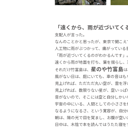
「遠くから、雨が近づいてく
支配人が言った。
なんのことかと思ったが、東京で聞こえ
人工物に雨がぶつかって、痛がっている
「雨が近づいてくるのがわかるんです」
遠くから雨が地面を打ち、葉を揺らし、
星のや竹富島
それだけ竹富島は、
は
風がない日は、庭にいても、車の音はも
見上げれば、ただただ丸い空が、雲を浮
見上げれば、数限りない星が、空いっぱ
音がないので、そこには空と自分しかい
宇宙の中にいる、人間としての小ささを
なるようになるさ、という寛容が、自分
朝は、陽の光で目を覚まし、お腹が空い
日中は、木陰で本を読んではうたた寝を