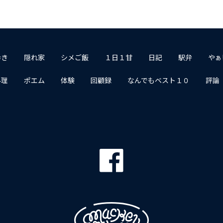
歩き
隠れ家
シメご飯
１日１甘
日記
駅弁
やぁ
料理
ポエム
体験
回顧録
なんでもベスト１０
評論