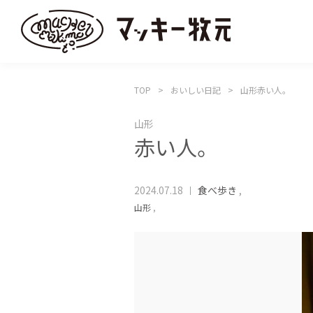
TOP
おいしい日記
山形赤い人。
山形
赤い人。
2024.07.18
食べ歩き
,
山形
,