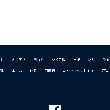
１甘
食べ歩き
隠れ家
シメご飯
日記
駅弁
やぁ
料理
ポエム
体験
回顧録
なんでもベスト１０
評論