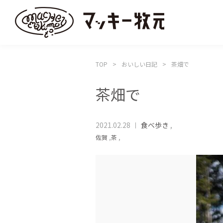
TOP
おいしい日記
茶畑で
茶畑で
2021.02.28
食べ歩き
,
佐賀
,
茶
,