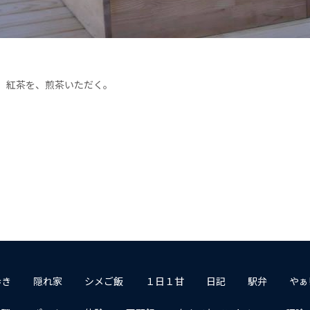
、紅茶を、煎茶いただく。
歩き
隠れ家
シメご飯
１日１甘
日記
駅弁
やぁ