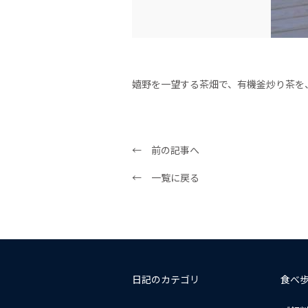
嬉野を一望する茶畑で、有機釜炒り茶を
← 前の記事へ
← 一覧に戻る
日記のカテゴリ
食べ