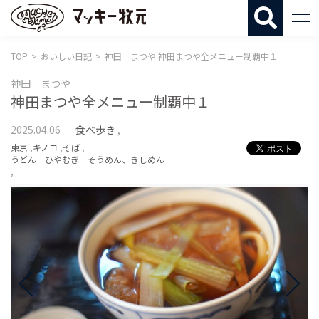
マッキー牧
TOP
おいしい日記
神田 まつや 神田まつや全メニュー制覇中１
神田 まつや
神田まつや全メニュー制覇中１
2025.04.06
食べ歩き
,
東京
,
キノコ
,
そば
,
うどん ひやむぎ そうめん、きしめん
,