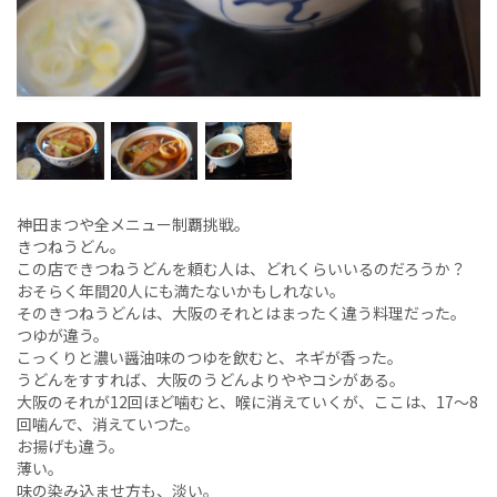
神田まつや全メニュー制覇挑戦。
きつねうどん。
この店できつねうどんを頼む人は、どれくらいいるのだろうか？
おそらく年間20人にも満たないかもしれない。
そのきつねうどんは、大阪のそれとはまったく違う料理だった。
つゆが違う。
こっくりと濃い醤油味のつゆを飲むと、ネギが香った。
うどんをすすれば、大阪のうどんよりややコシがある。
大阪のそれが12回ほど噛むと、喉に消えていくが、ここは、17〜8
回噛んで、消えていつた。
お揚げも違う。
薄い。
味の染み込ませ方も、淡い。