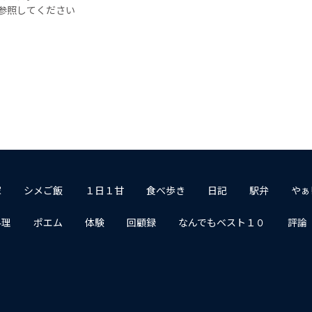
参照してください
家
シメご飯
１日１甘
食べ歩き
日記
駅弁
やぁ
料理
ポエム
体験
回顧録
なんでもベスト１０
評論