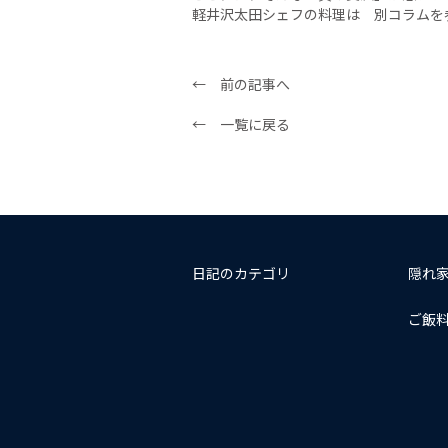
軽井沢太田シェフの料理は 別コラムを
← 前の記事へ
← 一覧に戻る
日記のカテゴリ
隠れ
ご飯