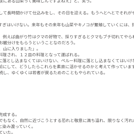
渓にある山菜って美味しんですよねえ」と、笑う。
して長時間かけて仕込みをし、その日を迎える。もうへとへとでそれが
すぎはいけない。来年もその来年も山菜やキノコが繁殖していくには、
。
、例えば曲がり竹はクマの好物で、採りすぎるとクマもブチ切れてやら
お裾分けをもらうということなのだろう。
、山に入りました」。
料理され、１２皿の料理となって運ばれる。
に落とし込まなくてはいけない、ペルー料理に落とし込まなくてはいけ
前にして、どうしたらこれらを素直に活かせるのかと考えて作っていま
続し、ゆくゆくは若者が戻るためのこともやられている。
完成する。
でもなく、自然に近づこうとする恐れと敬意に満ち溢れ、限りなく汚れ
と染み渡っていく。
ていた。