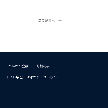
次の記事へ →
!
とんかつ会議
寄稿記事
トイレ学会 はばかり せっちん