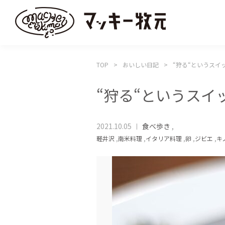
TOP
おいしい日記
“狩る“というスイ
“狩る“というスイ
2021.10.05
食べ歩き
,
軽井沢
,
南米料理
,
イタリア料理
,
卵
,
ジビエ
,
キ