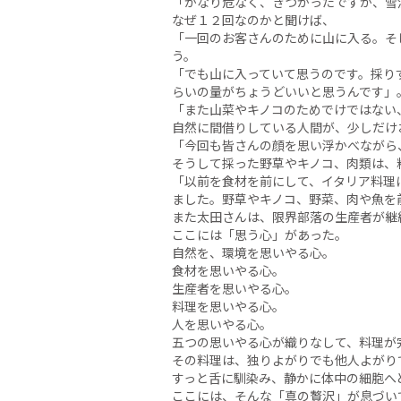
「かなり危なく、きつかったですが、雪
なぜ１２回なのかと聞けば、
「一回のお客さんのために山に入る。そ
う。
「でも山に入っていて思うのです。採り
らいの量がちょうどいいと思うんです」
「また山菜やキノコのためでけではない
自然に間借りしている人間が、少しだけ
「今回も皆さんの顔を思い浮かべながら
そうして採った野草やキノコ、肉類は、
「以前を食材を前にして、イタリア料理
ました。野草やキノコ、野菜、肉や魚を
また太田さんは、限界部落の生産者が継
ここには「思う心」があった。
自然を、環境を思いやる心。
食材を思いやる心。
生産者を思いやる心。
料理を思いやる心。
人を思いやる心。
五つの思いやる心が織りなして、料理が
その料理は、独りよがりでも他人よがり
すっと舌に馴染み、静かに体中の細胞へ
ここには、そんな「真の贅沢」が息づい