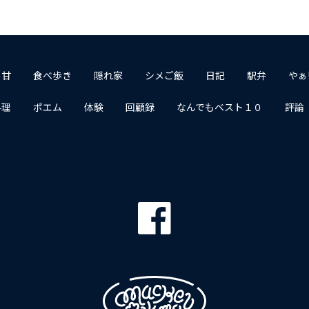
１甘
食べ歩き
隠れ家
シメご飯
日記
駅弁
やぁ
料理
ポエム
体験
回顧録
なんでもベスト１０
評論