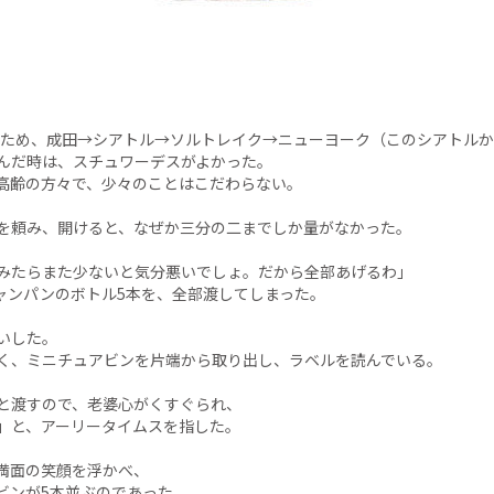
行くため、成田→シアトル→ソルトレイク→ニューヨーク（このシアトル
んだ時は、スチュワーデスがよかった。
高齢の方々で、少々のことはこだわらない。
を頼み、開けると、なぜか三分の二までしか量がなかった。
みたらまた少ないと気分悪いでしょ。だから全部あげるわ」
ャンパンのボトル5本を、全部渡してしまった。
いした。
く、ミニチュアビンを片端から取り出し、ラベルを読んでいる。
と渡すので、老婆心がくすぐられ、
」と、アーリータイムスを指した。
満面の笑顔を浮かべ、
ビンが5本並ぶのであった。