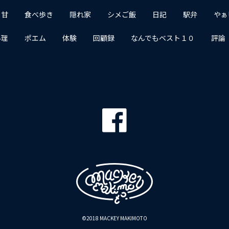
１甘
食べ歩き
隠れ家
シメご飯
日記
駅弁
やぁ
料理
ポエム
体験
回顧録
なんでもベスト１０
評論
©2018 MACKEY MAKIMOTO