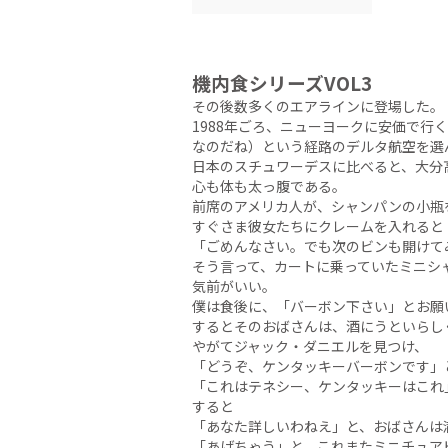
機内食シリーズVOL3
その後数多くのエアラインに登場した。
1988年ごろ、ニューヨークに安価で
なのだね）という経路のデルタ航空を選
日本のスチュワーデスに比べると、大分
心も体も太っ腹である。
前席のアメリカ人が、シャンパンの小瓶
すぐさま彼女たちにクレームを入れると
「ごめんなさい。でも次のビンも開けて
そう言って、カートに乗っていたミニシ
気前がいい。
僕は食後に、「バーボン下さい」とお願
するとそのおばさんは、酒にうといらし
やがてジャック・ダニエルを見つけ、
「どうぞ、ケンタッキーバーボンです」
「これはテネシー、ケンタッキーはこれ
すると
「あなた詳しいわねえ」と、おばさんは
「あげちゃう」と、これまたミニチュア