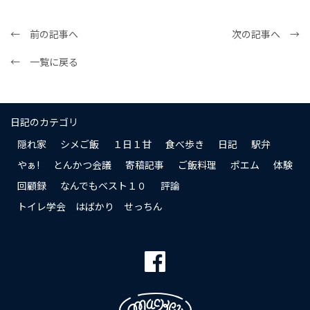
← 前の記事へ
次の記事へ →
← 一覧に戻る
日記のカテゴリ
隠れ家
シメご飯
１日１甘
食べ歩き
日記
駅弁
やぁ!
とんかつ会議
寄稿記事
ご飯料理
ポエム
体験
回顧録
なんでもベスト１０
評論
トイレ学会 はばかり せっちん