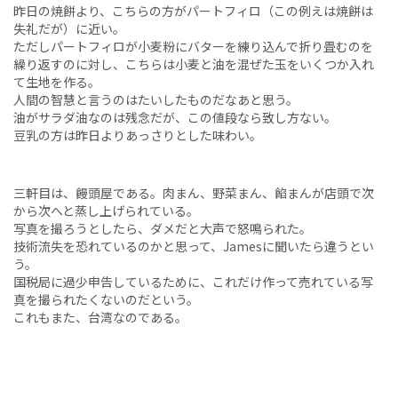
昨日の焼餅より、こちらの方がパートフィロ（この例えは焼餅は
失礼だが）に近い。
ただしパートフィロが小麦粉にバターを練り込んで折り畳むのを
繰り返すのに対し、こちらは小麦と油を混ぜた玉をいくつか入れ
て生地を作る。
人間の智慧と言うのはたいしたものだなあと思う。
油がサラダ油なのは残念だが、この値段なら致し方ない。
豆乳の方は昨日よりあっさりとした味わい。
三軒目は、饅頭屋である。肉まん、野菜まん、餡まんが店頭で次
から次へと蒸し上げられている。
写真を撮ろうとしたら、ダメだと大声で怒鳴られた。
技術流失を恐れているのかと思って、Jamesに聞いたら違うとい
う。
国税局に過少申告しているために、これだけ作って売れている写
真を撮られたくないのだという。
これもまた、台湾なのである。