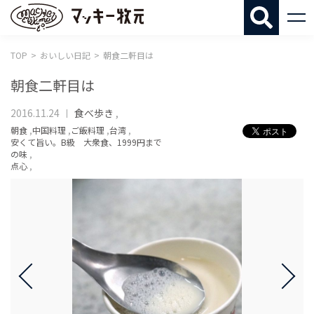
マッキー牧
TOP
おいしい日記
朝食二軒目は
朝食二軒目は
2016.11.24
食べ歩き
,
朝食
,
中国料理
,
ご飯料理
,
台湾
,
安くて旨い。B級 大衆食、1999円まで
の味
,
点心
,