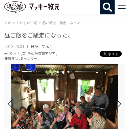
マッキー牧
TOP
おいしい日記
昼ご飯をご馳走になった、
昼ご飯をご馳走になった、
2018.03.01
日記
,
やぁ!
,
米
,
やぁ！
,
豆
,
その他東南アジア
,
発酵食品
,
ミャンマー
,