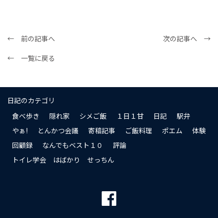
← 前の記事へ
次の記事へ →
← 一覧に戻る
日記のカテゴリ
食べ歩き
隠れ家
シメご飯
１日１甘
日記
駅弁
やぁ!
とんかつ会議
寄稿記事
ご飯料理
ポエム
体験
回顧録
なんでもベスト１０
評論
トイレ学会 はばかり せっちん