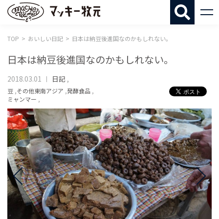
マッキー牧
TOP
おいしい日記
日本は納豆後進国なのかもしれない。
日本は納豆後進国なのかもしれない。
2018.03.01
日記
,
豆
,
その他東南アジア
,
発酵食品
,
ミャンマー
,