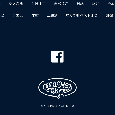
家
シメご飯
１日１甘
食べ歩き
日記
駅弁
やぁ
料理
ポエム
体験
回顧録
なんでもベスト１０
評論
©2018 MACKEY MAKIMOTO