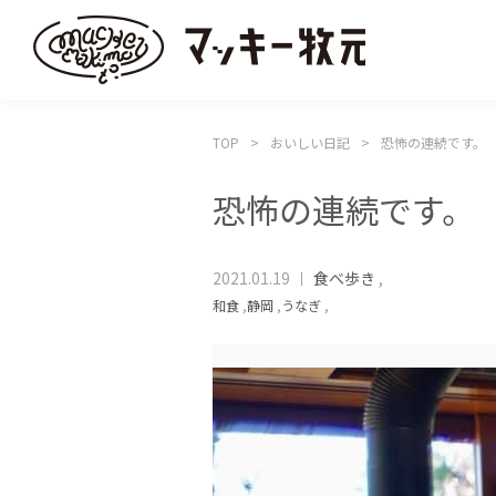
TOP
おいしい日記
恐怖の連続です。
恐怖の連続です。
2021.01.19
食べ歩き
,
和食
,
静岡
,
うなぎ
,