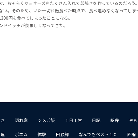
で、おそらくマヨネーズをたくさん入れて卵焼きを作っているのだろう
ない。そのため、いた一切れ飯食べた時点で、食べ進めなくなってしま
300円も食べてしまったことになる。
サンドイッチが羨ましくなってきた。
歩き
隠れ家
シメご飯
１日１甘
日記
駅弁
やぁ
料理
ポエム
体験
回顧録
なんでもベスト１０
評論