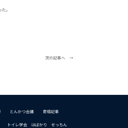
。
った。
次の記事へ →
!
とんかつ会議
寄稿記事
トイレ学会 はばかり せっちん