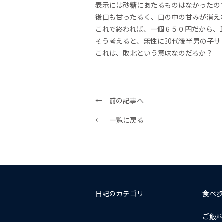
表示には砂糖にあたるものはなかったの
後口も甘ったるく、口の中の甘みが消え
これで終われば、一個６５０円だから、1
そう考えると、無性に30代後半男の子
これは、敗北という意味なのだろか？
← 前の記事へ
← 一覧に戻る
日記のカテゴリ
食べ
ご飯