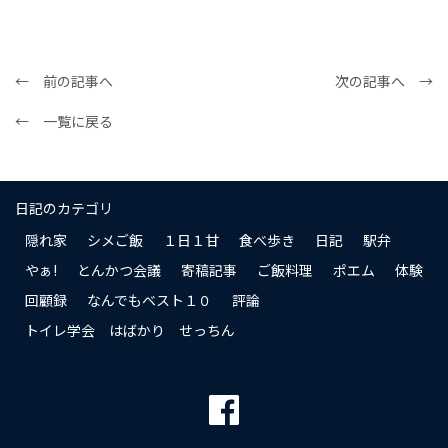
← 前の記事へ
次の記事へ →
← 一覧に戻る
日記のカテゴリ
隠れ家
シメご飯
１日１甘
食べ歩き
日記
駅弁
やぁ!
とんかつ会議
寄稿記事
ご飯料理
ポエム
体験
回顧録
なんでもベスト１０
評論
トイレ学会 はばかり せっちん