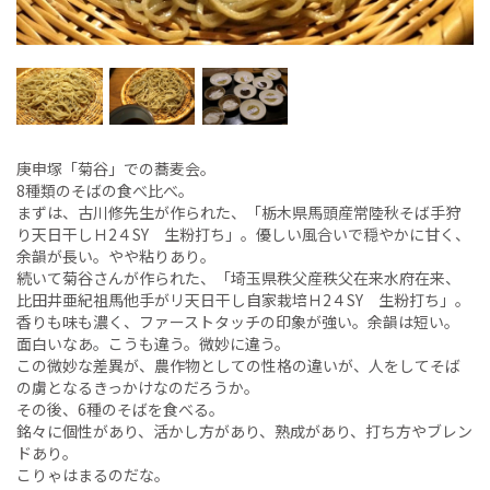
庚申塚「菊谷」での蕎麦会。
8種類のそばの食べ比べ。
まずは、古川修先生が作られた、「栃木県馬頭産常陸秋そば手狩
り天日干しＨ2４SY 生粉打ち」。優しい風合いで穏やかに甘く、
余韻が長い。やや粘りあり。
続いて菊谷さんが作られた、「埼玉県秩父産秩父在来水府在来、
比田井亜紀祖馬他手がリ天日干し自家栽培Ｈ2４SY 生粉打ち」。
香りも味も濃く、ファーストタッチの印象が強い。余韻は短い。
面白いなあ。こうも違う。微妙に違う。
この微妙な差異が、農作物としての性格の違いが、人をしてそば
の虜となるきっかけなのだろうか。
その後、6種のそばを食べる。
銘々に個性があり、活かし方があり、熟成があり、打ち方やブレン
ドあり。
こりゃはまるのだな。