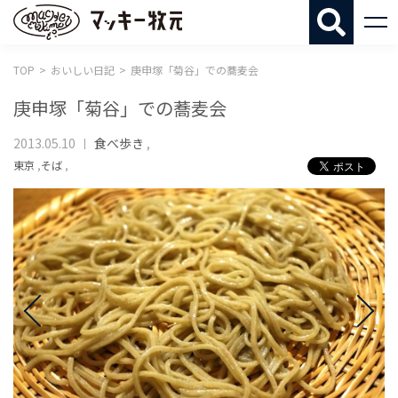
マッキー牧
TOP
おいしい日記
庚申塚「菊谷」での蕎麦会
庚申塚「菊谷」での蕎麦会
2013.05.10
食べ歩き
,
東京
,
そば
,