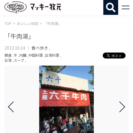
マッキー牧
TOP
おいしい日記
「牛肉湯」
「牛肉湯」
2013.10.14
食べ歩き
,
朝食
,
牛
,
内臓
,
中国料理
,
台湾料理
,
台湾
,
スープ
,