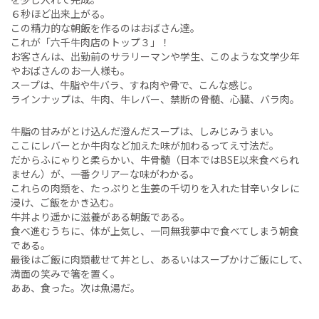
６秒ほど出来上がる。
この精力的な朝飯を作るのはおばさん達。
これが「六千牛肉店のトップ３」！
お客さんは、出勤前のサラリーマンや学生、このような文学少年
やおばさんのお一人様も。
スープは、牛脂や牛バラ、すね肉や骨で、こんな感じ。
ラインナップは、牛肉、牛レバー、禁断の骨髄、心臓、バラ肉。
牛脂の甘みがとけ込んだ澄んだスープは、しみじみうまい。
ここにレバーとか牛肉など加えた味が加わるってえ寸法だ。
だからふにゃりと柔らかい、牛骨髄（日本ではBSE以来食べられ
ません）が、一番クリアーな味がわかる。
これらの肉類を、たっぷりと生姜の千切りを入れた甘辛いタレに
浸け、ご飯をかき込む。
牛丼より遥かに滋養がある朝飯である。
食べ進むうちに、体が上気し、一同無我夢中で食べてしまう朝食
である。
最後はご飯に肉類載せて丼とし、あるいはスープかけご飯にして、
満面の笑みで箸を置く。
ああ、食った。次は魚湯だ。