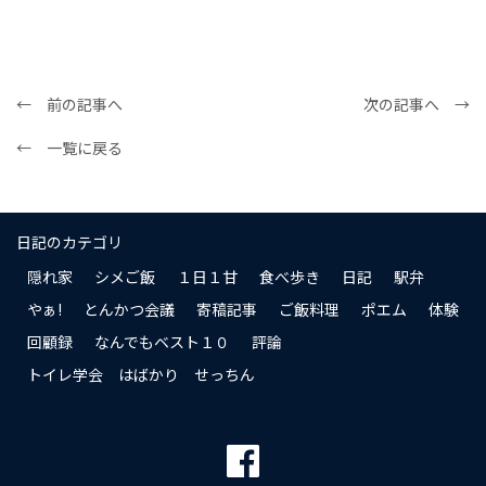
← 前の記事へ
次の記事へ →
← 一覧に戻る
日記のカテゴリ
隠れ家
シメご飯
１日１甘
食べ歩き
日記
駅弁
やぁ!
とんかつ会議
寄稿記事
ご飯料理
ポエム
体験
回顧録
なんでもベスト１０
評論
トイレ学会 はばかり せっちん