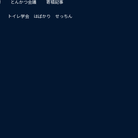
!
とんかつ会議
寄稿記事
トイレ学会 はばかり せっちん