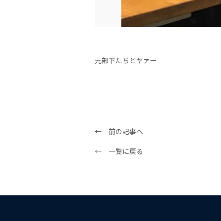
元部下たちとヤァー
← 前の記事へ
← 一覧に戻る