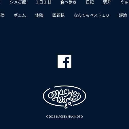
家
シメご飯
１日１甘
食べ歩き
日記
駅弁
やぁ
料理
ポエム
体験
回顧録
なんでもベスト１０
評論
©2018 MACKEY MAKIMOTO