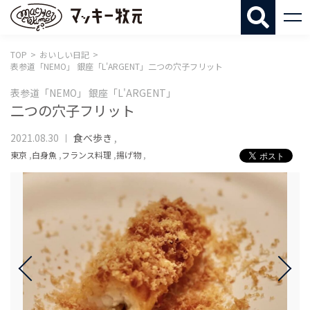
マッキー牧
TOP
おいしい日記
表参道「NEMO」 銀座「L'ARGENT」二つの穴子フリット
表参道「NEMO」 銀座「L'ARGENT」
二つの穴子フリット
2021.08.30
食べ歩き
,
東京
,
白身魚
,
フランス料理
,
揚げ物
,