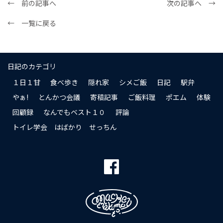
← 前の記事へ
次の記事へ →
← 一覧に戻る
日記のカテゴリ
１日１甘
食べ歩き
隠れ家
シメご飯
日記
駅弁
やぁ!
とんかつ会議
寄稿記事
ご飯料理
ポエム
体験
回顧録
なんでもベスト１０
評論
トイレ学会 はばかり せっちん