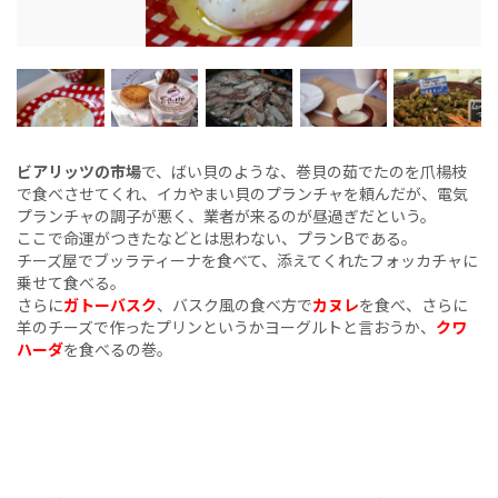
ビアリッツの市場
で、ばい貝のような、巻貝の茹でたのを爪楊枝
で食べさせてくれ、イカやまい貝のプランチャを頼んだが、電気
プランチャの調子が悪く、業者が来るのが昼過ぎだという。
ここで命運がつきたなどとは思わない、プランBである。
チーズ屋でブッラティーナを食べて、添えてくれたフォッカチャに
乗せて食べる。
さらに
ガトーバスク
、バスク風の食べ方で
カヌレ
を食べ、さらに
羊のチーズで作ったプリンというかヨーグルトと言おうか、
クワ
ハーダ
を食べるの巻。