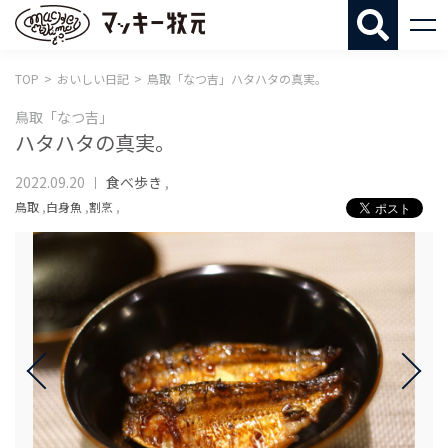
マッキー牧
TOP
おいしい日記
鳥取「なつ吉」ハタハタの真実。
鳥取「なつ吉」
ハタハタの真実。
2022.09.20
食べ歩き
,
鳥取
,
白身魚
,
割烹
,