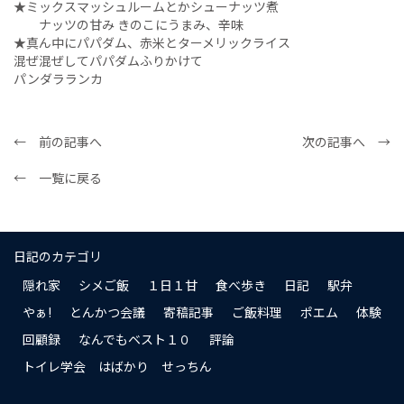
★ミックスマッシュルームとかシューナッツ煮
ナッツの甘み きのこにうまみ、辛味
★真ん中にパパダム、赤米とターメリックライス
混ぜ混ぜしてパパダムふりかけて
パンダラランカ
← 前の記事へ
次の記事へ →
← 一覧に戻る
日記のカテゴリ
隠れ家
シメご飯
１日１甘
食べ歩き
日記
駅弁
やぁ!
とんかつ会議
寄稿記事
ご飯料理
ポエム
体験
回顧録
なんでもベスト１０
評論
トイレ学会 はばかり せっちん