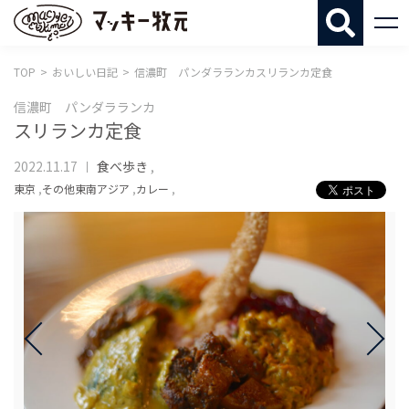
マッキー牧
TOP
おいしい日記
信濃町 パンダラランカスリランカ定食
信濃町 パンダラランカ
スリランカ定食
2022.11.17
食べ歩き
,
東京
,
その他東南アジア
,
カレー
,