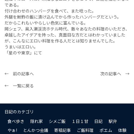
である。
付け合わせのハンバーグを食べて、また唸った。
外腿を鮒鮓の飯に漬け込んでから作ったハンバーグだという。
だからこれもいやらしい色気に富んでいる。
岡シェフ、奥入瀬渓流ホテル時代、散々あなたの料理のいただき、
卓越したアイデアを持った、真面目な方だとはわかっていました
が、こんなにエロい料理を作る人だとは知りませんでした。
うまいはエロい。
「星のや東京」にて
← 前の記事へ
次の記事へ →
← 一覧に戻る
日記のカテゴリ
食べ歩き
隠れ家
シメご飯
１日１甘
日記
駅弁
やぁ!
とんかつ会議
寄稿記事
ご飯料理
ポエム
体験