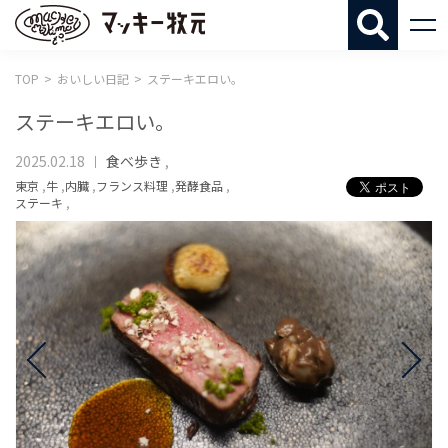
マッキー牧
TOP
おいしい日記
ステーキエロい。
ステーキエロい。
2025.02.18
食べ歩き
,
東京
,
牛
,
内臓
,
フランス料理
,
発酵食品
,
ステーキ
,