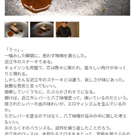
「うっ」。
一噛みした瞬間に、思わず嗚咽を漏らした。
近江牛のステーキである。
キュイソンも完璧で、芯は熱々に保たれ、猛々しい肉汁がゆっく
りと現れる。
しかしそんな近江牛のステーキとは違う、妖しさが味にあった。
妖艶な色気と言ってもいい。
咀嚼していくうちに、たぶらかされそうになる。
聞けば、近江牛レバーと八丁味噌塗って、焼いているのだという。
隠されたレバーの血の味わいが、エロティシズムを生んでいるの
か。
ただレバーを塗るのではなく、八丁味噌の旨みの中に隠した考え
もいい。
おそらくそのバランスも、試作を繰り返したことだろう。
近江牛のロースは、未知なるエロすをまとって、官能を揺さぶるの