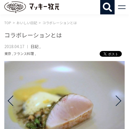
マッキー牧
TOP
おいしい日記
コラボレーションとは
コラボレーションとは
2018.04.17
日記
,
東京
,
フランス料理
,