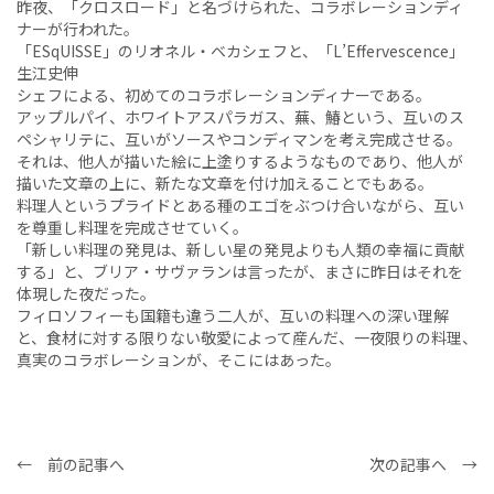
昨夜、「クロスロード」と名づけられた、コラボレーションディ
ナーが行われた。
「ESqUISSE」のリオネル・ベカシェフと、「L’Effervescence」
生江史伸
シェフによる、初めてのコラボレーションディナーである。
アップルパイ、ホワイトアスパラガス、蕪、鰆という、互いのス
ペシャリテに、互いがソースやコンディマンを考え完成させる。
それは、他人が描いた絵に上塗りするようなものであり、他人が
描いた文章の上に、新たな文章を付け加えることでもある。
料理人というプライドとある種のエゴをぶつけ合いながら、互い
を尊重し料理を完成させていく。
「新しい料理の発見は、新しい星の発見よりも人類の幸福に貢献
する」と、ブリア・サヴァランは言ったが、まさに昨日はそれを
体現した夜だった。
フィロソフィーも国籍も違う二人が、互いの料理への深い理解
と、食材に対する限りない敬愛によって産んだ、一夜限りの料理、
真実のコラボレーションが、そこにはあった。
← 前の記事へ
次の記事へ →