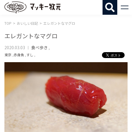
マッキー牧
TOP
おいしい日記
エレガントなマグロ
エレガントなマグロ
2020.03.03
食べ歩き
,
東京
,
赤身魚
,
すし
,