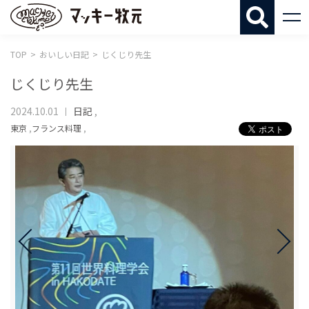
マッキー牧
TOP
おいしい日記
じくじり先生
じくじり先生
2024.10.01
日記
,
東京
,
フランス料理
,