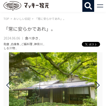
マッキー牧
TOP
おいしい日記
「常に安らかであれ」。
「常に安らかであれ」。
2024.06.06
食べ歩き
,
和食
,
白身魚
,
ご飯料理
,
神奈川
,
しる汁物
,