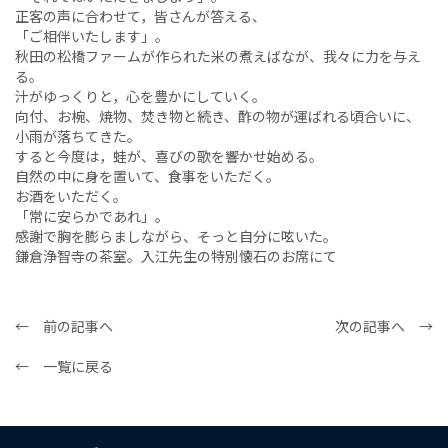
正客の声に合わせて，皆さんが答える、
「ご相伴いたします」。
秋田の松橋ファームが作られた米の煮えばなが、我々に力を与え
る。
汁がゆっくりと，心を豊かにしていく。
向付、お椀、焼物、焚き物と続き、酢の物が運ばれる頃合いに、
小雨が落ちてきた。
すると今度は，蛙が、喜びの歌を響かせ始める。
自然の中に身を置いて、食事をいただく。
お酒をいただく。
「常に安らかであれ」。
感謝で胸を膨らましながら、そっと自分に呟いた。
鎌倉浄智寺の茶室。入江先生の特別懐石のお席にて
← 前の記事へ
次の記事へ →
← 一覧に戻る