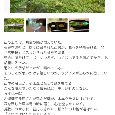
山の上では、初夏の緑が燃えていた。
石畳を進むと、樹々に囲まれた山居が、我々を待ち受ける。@
「常安軒」と名づけられた茶室である。
待合に腰掛けてしばしくつろぎ、つくばいで手を清めてから、お
部屋に入った。
雨という予想だったが、晴れている。
そのことが思いかけず嬉しいのか，ウグイスが高らかに歌ってい
た。
山中の冷気が、そよ風となって頬を撫でる。
こんな環境でいただく懐石ほど，美しいものはない。
まずは一献。
名燗酒師多田さんが選んだ酒が、木本グラスに注がれる。
喉を潤した酒は胃の腑に落ち、心を澄ませていく。
折敷にのせられ、露打ちされた、飯と汁のお椀が運ばれた。
「それではいただきましよう」。