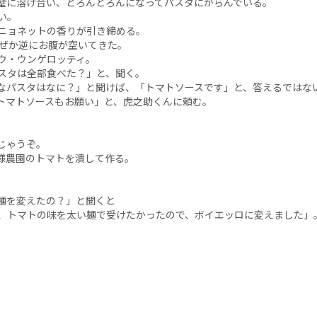
璧に溶け合い、とろんとろんになってパスタにからんでいる。
い。
ニョネットの香りが引き締める。
ぜか逆にお腹が空いてきた。
ウ・ウンゲロッティ。
スタは全部食べた？」と、聞く。
なパスタはなに？」と聞けば、「トマトソースです」と、答えるではな
トマトソースもお願い」と、虎之助くんに頼む。
じゃうぞ。
様農園のトマトを潰して作る。
。
麺を変えたの？」と聞くと
、トマトの味を太い麺で受けたかったので、ボイエッロに変えました」