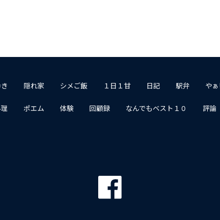
歩き
隠れ家
シメご飯
１日１甘
日記
駅弁
やぁ
料理
ポエム
体験
回顧録
なんでもベスト１０
評論