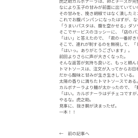
虎之助カルボナーラは、卵とチーズが完
なにより玉子の甘みが前面に出ていてい
その甘みを、挽き胡椒ではなく潰したミ
これでお腹パンパンになったはずが、な
「うまいパスタは、腹を空かせる」ダソ
そこでサービスのヨッシーに、「店のパ
「はい」と答えたので、「君の一番好き
そこで、連れが制するのを無視して、「
「はいっ。ありがとうございます」。
前回よりさらに声が大きくなった。
そんな返答が気持ち良いと、もっと頼ん
トマトソースは、注文が入ってからお日
だから酸味と甘みが生き生きしている。
太陽の香りに満ちたトマトソースである
カルボナーラより麺が太かったので、「
「はい。カルボナーラはデチェコですが
やるな。虎之助。
見事に、抜き胴が決まったぜ。
一本！！
← 前の記事へ