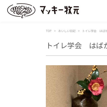
TOP
おいしい日記
トイレ学会 はば
トイレ学会 はば