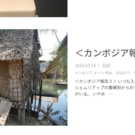
＜カンボジア
2016.03.14
日記
カンボジア,
トイレ学会 はばかり 
＜カンボジア報告３＞ いつも
シェムリアップの繁華街からわ
がいる。 いや水……