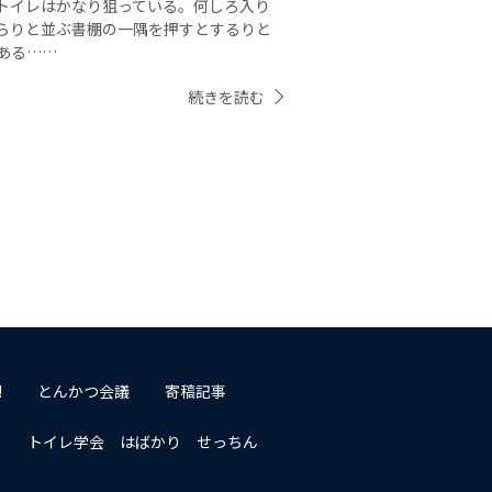
トイレはかなり狙っている。何しろ入り
らりと並ぶ書棚の一隅を押すとするりと
ある……
続きを読む
!
とんかつ会議
寄稿記事
トイレ学会 はばかり せっちん