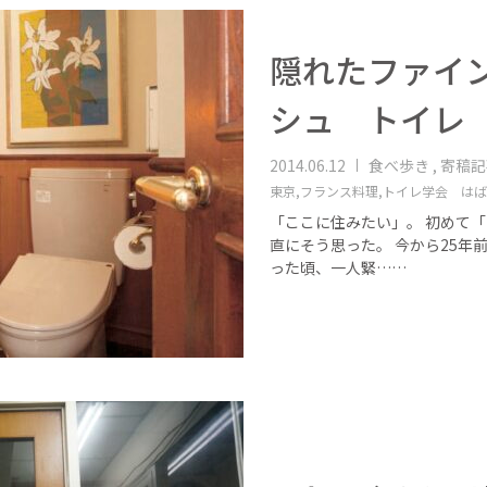
隠れたファイン
シュ トイレ
2014.06.12
食べ歩き , 寄稿
東京,
フランス料理,
トイレ学会 はば
「ここに住みたい」。 初めて
直にそう思った。 今から25年
った頃、一人緊……