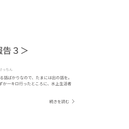
報告３＞
せっちん
入る話ばかりなので、たまには出の話を。
ずか一キロ行ったところに、水上生活者
続きを読む