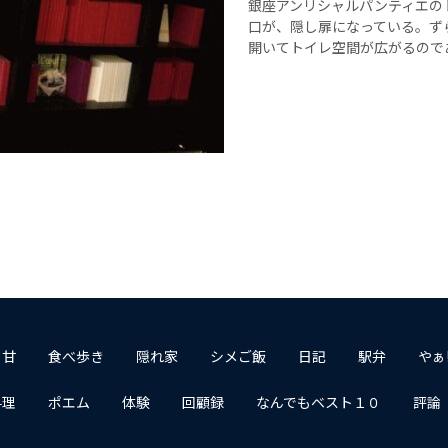
銀座アンリシャルパンティエの
口が、隠し扉になっている。ず
開いてトイレ空間が広がるので
１甘
食べ歩き
隠れ家
シメご飯
日記
駅弁
やぁ
料理
ポエム
体験
回顧録
なんでもベスト１０
評論