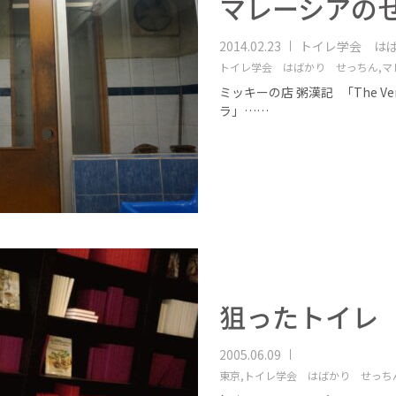
マレーシアの
2014.02.23
トイレ学会 は
トイレ学会 はばかり せっちん,
マ
ミッキーの店 粥漢記 「The V
ラ」……
狙ったトイレ
2005.06.09
東京,
トイレ学会 はばかり せっち