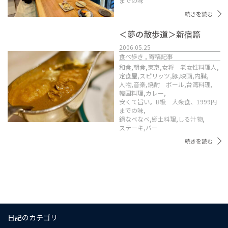
までの味
続きを読む
＜夢の散歩道＞新宿篇
2006.05.25
食べ歩き , 寄稿記事
和食,
朝食,
東京,
女将 老女性料理人,
定食屋,
スピリッツ,
豚,
映画,
内臓,
人物,
音楽,
焼酎 ボール,
台湾料理,
韓国料理,
カレー,
安くて旨い。B級 大衆食、1999円
までの味,
鍋なべなべ,
郷土料理,
しる汁物,
ステーキ,
バー
続きを読む
日記のカテゴリ