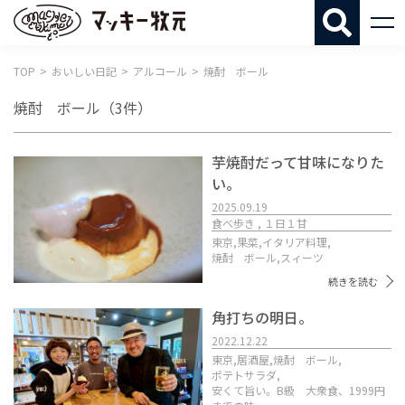
マッキー牧
TOP
おいしい日記
アルコール
焼酎 ボール
焼酎 ボール
（3件）
芋焼酎だって甘味になりた
い。
2025.09.19
食べ歩き , １日１甘
東京,
果菜,
イタリア料理,
焼酎 ボール,
スィーツ
続きを読む
角打ちの明日。
2022.12.22
東京,
居酒屋,
焼酎 ボール,
ポテトサラダ,
安くて旨い。B級 大衆食、1999円