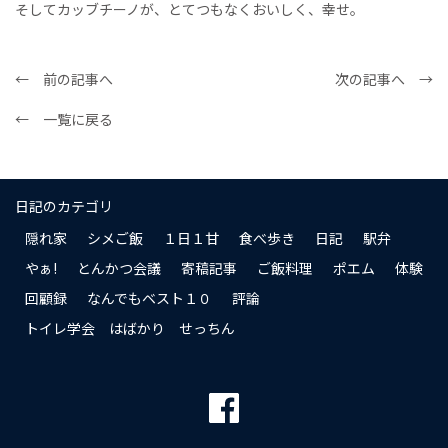
そしてカッブチーノが、とてつもなくおいしく、幸せ。
← 前の記事へ
次の記事へ →
← 一覧に戻る
日記のカテゴリ
隠れ家
シメご飯
１日１甘
食べ歩き
日記
駅弁
やぁ!
とんかつ会議
寄稿記事
ご飯料理
ポエム
体験
回顧録
なんでもベスト１０
評論
トイレ学会 はばかり せっちん