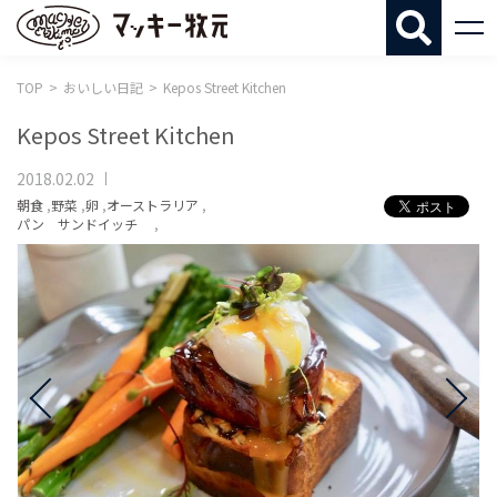
マッキー牧
TOP
おいしい日記
Kepos Street Kitchen
Kepos Street Kitchen
2018.02.02
朝食
,
野菜
,
卵
,
オーストラリア
,
パン サンドイッチ
,