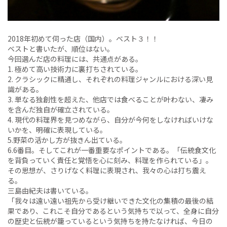
2018年初めて伺った店（国内）。ベスト３！！
ベストと書いたが、順位はない。
今回選んだ店の料理には、共通点がある。
1. 極めて高い技術力に裏打ちされている。
2. クラシックに精通し、それぞれの料理ジャンルにおける深い見
識がある。
3. 単なる独創性を超えた、他店では食べることが叶わない、凄み
を含んだ独自が確立されている。
4. 現代の料理界を見つめながら、自分が今何をしなければいけな
いかを、明確に表現している。
5.野菜の活かし方が抜きん出ている。
6.6番目。そしてこれが一番重要なポイントである。「伝統食文化
を背負っていく責任と覚悟を心に刻み、料理を作られている」。
その思想が、さりげなく料理に表現され、我々の心は打ち震え
る。
三島由紀夫は書いている。
「我々は遠い遠い祖先から受け継いできた文化の集積の最後の結
果であり、これこそ自分であるという気持ちで以って、全身に自分
の歴史と伝統が籠っているという気持ちを持たなければ、今日の