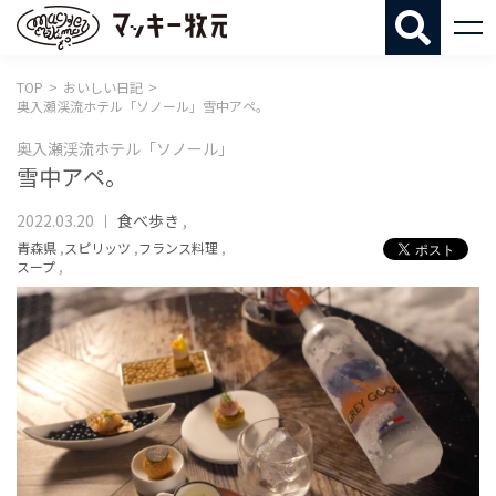
マッキー牧
TOP
おいしい日記
奥入瀬渓流ホテル「ソノール」雪中アペ。
奥入瀬渓流ホテル「ソノール」
雪中アペ。
2022.03.20
食べ歩き
,
青森県
,
スピリッツ
,
フランス料理
,
スープ
,