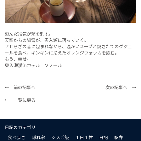
澄んだ冷気が頬を刺す。
天空からの細雪が、奥入瀬に落ちていく。
せせらぎの音に包まれながら、温かいスープと焼きたてのグジェ
ールを食べ、キンキンに冷えたオレンジウォッカを飲む。
もう、幸せ。
奥入瀬渓流ホテル ソノール
← 前の記事へ
次の記事へ →
← 一覧に戻る
日記のカテゴリ
食べ歩き
隠れ家
シメご飯
１日１甘
日記
駅弁