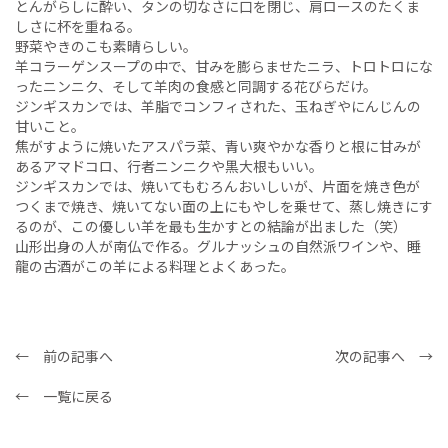
とんがらしに酔い、タンの切なさに口を閉じ、肩ロースのたくま
しさに杯を重ねる。
野菜やきのこも素晴らしい。
羊コラーゲンスープの中で、甘みを膨らませたニラ、トロトロにな
ったニンニク、そして羊肉の食感と同調する花びらだけ。
ジンギスカンでは、羊脂でコンフィされた、玉ねぎやにんじんの
甘いこと。
焦がすように焼いたアスパラ菜、青い爽やかな香りと根に甘みが
あるアマドコロ、行者ニンニクや黒大根もいい。
ジンギスカンでは、焼いてもむろんおいしいが、片面を焼き色が
つくまで焼き、焼いてない面の上にもやしを乗せて、蒸し焼きにす
るのが、この優しい羊を最も生かすとの結論が出ました（笑）
山形出身の人が南仏で作る。グルナッシュの自然派ワインや、睡
龍の古酒がこの羊による料理とよくあった。
← 前の記事へ
次の記事へ →
← 一覧に戻る