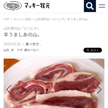
マッキー牧
TOP
おいしい日記
山形県村山「ひつじや」羊うましあの山。
山形県村山「ひつじや」
羊うましあの山。
2023.03.26
食べ歩き
,
山形
,
羊 ヤギ
,
鍋なべなべ
,