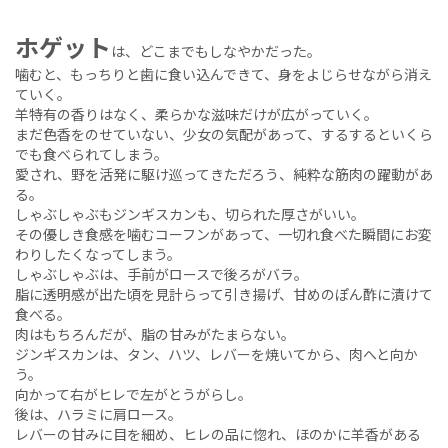
ホゲット
は、どこまでもしなやかだった。
噛むと、もっちりと歯に食い込んできて、身をよじらせながら消え
ていく。
羊特有の香りはなく、柔らかな滋味だけが広がっていく。
まだ色香をのせていない、少女の気配があって、するするといくら
でも食べられてしまう。
愛され、野を活発に駆け巡ってきただろう、純粋な筋肉の躍動があ
る。
しゃぶしゃぶもジンギスカンも、切られた厚さがいい。
その優しき食感を噛むコーフンがあって、一切れ食べた瞬間にお変
わりしたくなってしまう。
しゃぶしゃぶは、手前がロースで後ろがバラ。
脂に透明感が出た頃を見計らって引き揚げ、甘めのぽん酢に漬けて
食べる。
肉はもちろんだが、脂の甘みがたまらない。
ジンギスカンは、タン、ハツ、レバーを焼いてから、肉へと向か
う。
向かって右がヒレで左がとうがらし。
後は、ハラミに肩ロース。
レバーの甘みに目を細め、ヒレの品に惚れ、ほのかに羊香がある