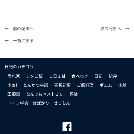
← 前の記事へ
次の記事へ →
← 一覧に戻る
日記のカテゴリ
隠れ家
シメご飯
１日１甘
食べ歩き
日記
駅弁
やぁ!
とんかつ会議
寄稿記事
ご飯料理
ポエム
体験
回顧録
なんでもベスト１０
評論
トイレ学会 はばかり せっちん