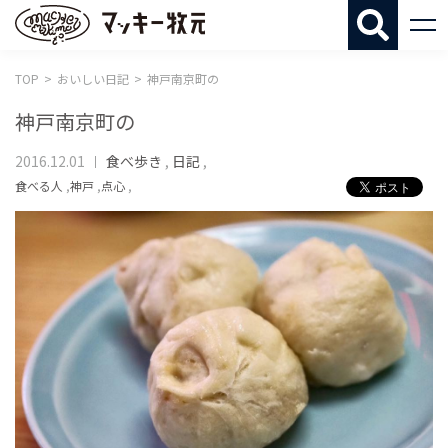
マッキー牧
TOP
おいしい日記
神戸南京町の
神戸南京町の
2016.12.01
食べ歩き
,
日記
,
食べる人
,
神戸
,
点心
,