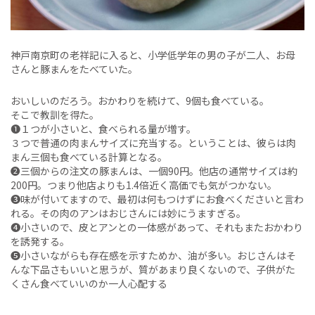
神戸南京町の老祥記に入ると、小学低学年の男の子が二人、お母
さんと豚まんをたべていた。
おいしいのだろう。おかわりを続けて、9個も食べている。
そこで教訓を得た。
❶１つが小さいと、食べられる量が増す。
３つで普通の肉まんサイズに充当する。ということは、彼らは肉
まん三個も食べている計算となる。
❷三個からの注文の豚まんは、一個90円。他店の通常サイズは約
200円。つまり他店よりも1.4倍近く高価でも気がつかない。
❸味が付いてますので、最初は何もつけずにお食べくださいと言わ
れる。その肉のアンはおじさんには妙にうますぎる。
❹小さいので、皮とアンとの一体感があって、それもまたおかわり
を誘発する。
❺小さいながらも存在感を示すためか、油が多い。おじさんはそ
んな下品さもいいと思うが、質があまり良くないので、子供がた
くさん食べていいのか一人心配する