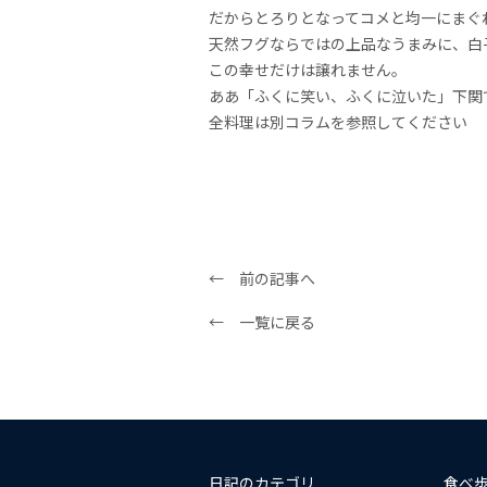
だからとろりとなってコメと均一にまぐ
天然フグならではの上品なうまみに、白
この幸せだけは譲れません。
ああ「ふくに笑い、ふくに泣いた」下関
全料理は別コラムを参照してください
← 前の記事へ
← 一覧に戻る
日記のカテゴリ
食べ