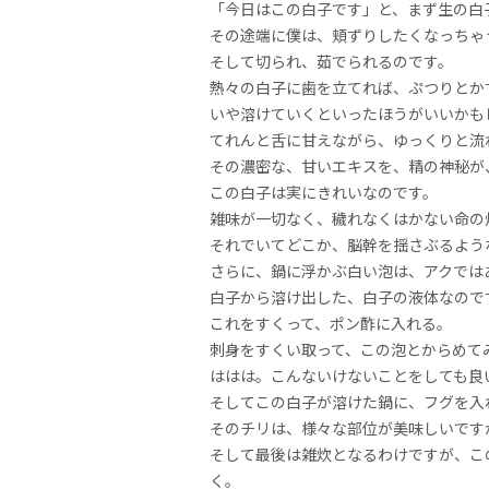
「今日はこの白子です」と、まず生の白
その途端に僕は、頬ずりしたくなっちゃ
そして切られ、茹でられるのです。
熱々の白子に歯を立てれば、ぷつりとか
いや溶けていくといったほうがいいかも
てれんと舌に甘えながら、ゆっくりと流
その濃密な、甘いエキスを、精の神秘が
この白子は実にきれいなのです。
雑味が一切なく、穢れなくはかない命の
それでいてどこか、脳幹を揺さぶるよう
さらに、鍋に浮かぶ白い泡は、アクでは
白子から溶け出した、白子の液体なので
これをすくって、ポン酢に入れる。
刺身をすくい取って、この泡とからめて
ははは。こんないけないことをしても良
そしてこの白子が溶けた鍋に、フグを入
そのチリは、様々な部位が美味しいです
そして最後は雑炊となるわけですが、こ
く。