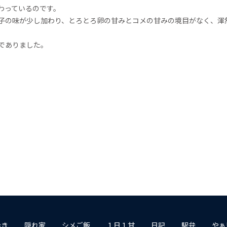
わっているのです。
子の味が少し加わり、とろとろ卵の甘みとコメの甘みの境目がなく、渾
でありました。
歩き
隠れ家
シメご飯
１日１甘
日記
駅弁
やぁ