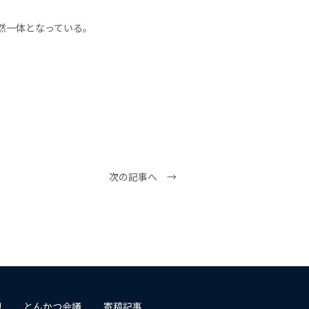
然一体となっている。
次の記事へ →
!
とんかつ会議
寄稿記事