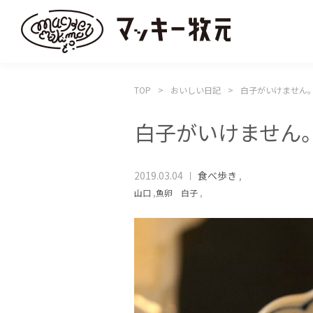
TOP
おいしい日記
白子がいけません
白子がいけません
2019.03.04
食べ歩き
,
山口
,
魚卵 白子
,