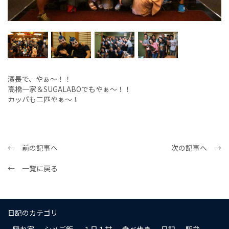
濱長で、やぁ〜！！
高橋一家＆SUGALABOでもやぁ〜！！
カッパも二匹やぁ〜！
← 前の記事へ
次の記事へ →
← 一覧に戻る
日記のカテゴリ