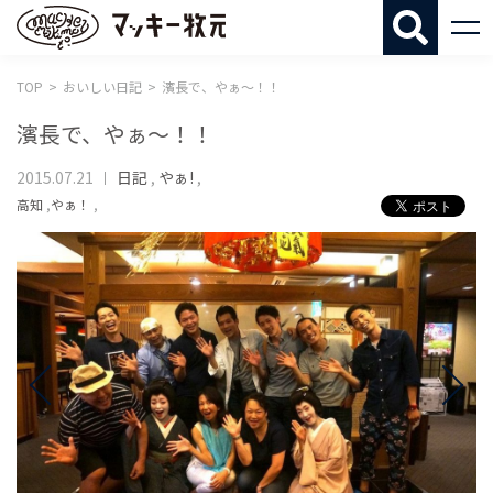
マッキー牧
TOP
おいしい日記
濱長で、やぁ〜！！
濱長で、やぁ〜！！
2015.07.21
日記
,
やぁ!
,
高知
,
やぁ！
,