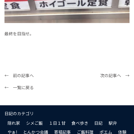
最終を目指せ。
← 前の記事へ
次の記事へ →
← 一覧に戻る
日記のカテゴリ
隠れ家
シメご飯
１日１甘
食べ歩き
日記
駅弁
やぁ!
とんかつ会議
寄稿記事
ご飯料理
ポエム
体験