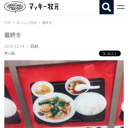
マッキー牧
TOP
おいしい日記
最終を
最終を
2016.12.14
日記
,
笑い話
,