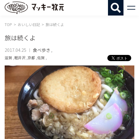
マッキー牧
TOP
おいしい日記
旅は続くよ
旅は続くよ
2017.04.25
食べ歩き
,
滋賀
,
軽井沢
,
京都
,
佐賀
,