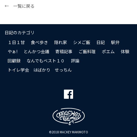
← 一覧に戻る
日記のカテゴリ
１日１甘
食べ歩き
隠れ家
シメご飯
日記
駅弁
やぁ!
とんかつ会議
寄稿記事
ご飯料理
ポエム
体験
回顧録
なんでもベスト１０
評論
トイレ学会 はばかり せっちん
©2018 MACKEY MAKIMOTO