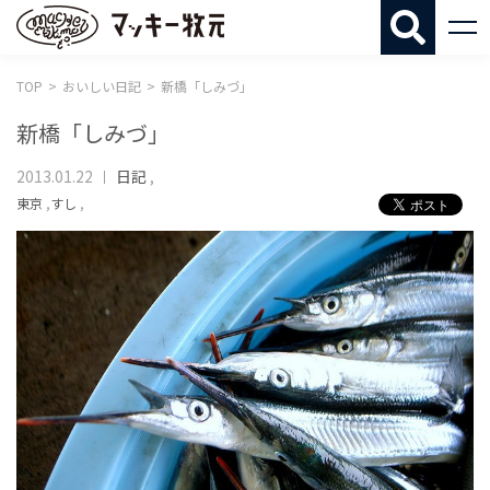
マッキー牧
TOP
おいしい日記
新橋「しみづ」
新橋「しみづ」
2013.01.22
日記
,
東京
,
すし
,