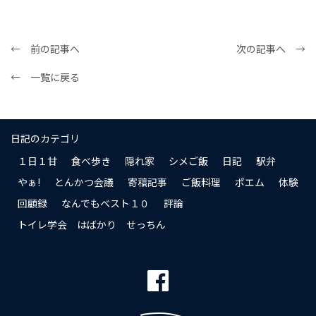
← 前の記事へ
次の記事へ →
← 一覧に戻る
日記のカテゴリ
１日１甘
食べ歩き
隠れ家
シメご飯
日記
駅弁
やぁ!
とんかつ会議
寄稿記事
ご飯料理
ポエム
体験
回顧録
なんでもベスト１０
評論
トイレ学会 はばかり せっちん