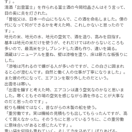
す」。
清酒「出雲富士」を作られる富士酒の今岡稔晶さんはそう言って、
目の奥に炎を灯された。
「曽祖父は、日本一の山にちなんで、この酒を命名しました。僕の
代になって何ができるかを考えた時、これしかないと思ったので
す」。
地元の米、地元の水、地元の空気で、酒を造り、高みを目指す。
基本は地元の米だけを使うが、それだけではわからないところも
多いので、最高米を少しブレンドした酒も作り、違いを識る。
酒蔵はリニューアルを重ね、壁は漆喰を塗り、床は新たな板張りに
した。
「漆喰は汚れるので嫌がる人が多いのですが、この白さに囲まれ
ると心が澄むんです。自然と働く人の仕事が丁寧になりました」。
また彼の代になって、エアコンを取り外したのだという。
出雲冬は寒い。
「出雲を醸すと考えた時、エアコンは違う空気なのかなと思いま
した。寒くともその場の空気を感じながら酒を作ることが大事な
のだと思ったのです」。
絞りも機械ではなく、昔ながらの木製の舩を使う。
「重労働です。実は機械の見積もりも出してもらったんですが、高
くて買えなかった。そのうちにと思っているうちに、この重労働
に意味合いがあると感じたんです」。
重い袋を何段も重ねていく。そして力を込めてしぼりあげる。