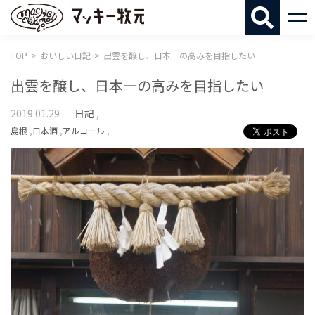
マッキー牧
TOP
おいしい日記
出雲を醸し、日本一の高みを目指したい
出雲を醸し、日本一の高みを目指したい
2019.01.29
日記
,
島根
,
日本酒
,
アルコール
,