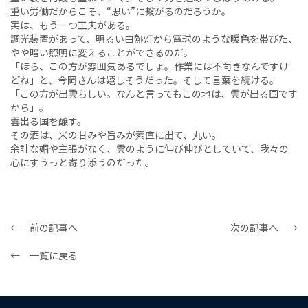
重い労働だからこそ、“思い”に繋がるのだろうか。
実は、もう一つ工夫がある。
調光装置があって、明るい白熱灯から電球のような暖色を帯びた、
やや暗い照明に変えることができるのだ。
「ほら、この方が雰囲気あるでしょ。作業には不向きなんですけ
どね」と、今岡さんは嬉しそうだった。そして言葉を続ける。
「この方が出雲らしい。なんと言ってもこの地は、雲が出る国です
から」。
雲出る国を醸す。
その酒は、米の甘みや旨みが素直に出て、丸い。
余計な媚や主張がなく、雲のように伸び伸びとしていて、我々の
心にすうっと寄り添うのだった。
← 前の記事へ
次の記事へ →
← 一覧に戻る