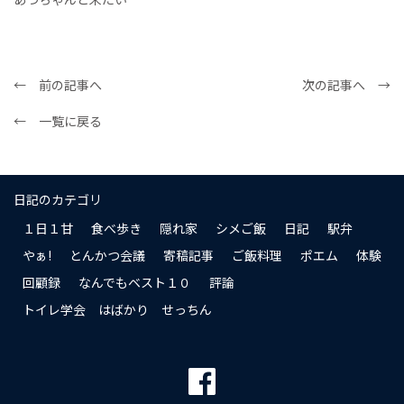
← 前の記事へ
次の記事へ →
← 一覧に戻る
日記のカテゴリ
１日１甘
食べ歩き
隠れ家
シメご飯
日記
駅弁
やぁ!
とんかつ会議
寄稿記事
ご飯料理
ポエム
体験
回顧録
なんでもベスト１０
評論
トイレ学会 はばかり せっちん