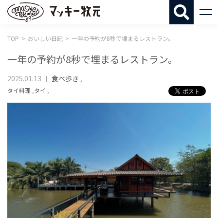
マッキー牧
TOP
おいしい日記
一年の予約が8秒で埋まるレストラン。
一年の予約が8秒で埋まるレストラン。
2025.01.13
食べ歩き
,
タイ料理
,
タイ
,