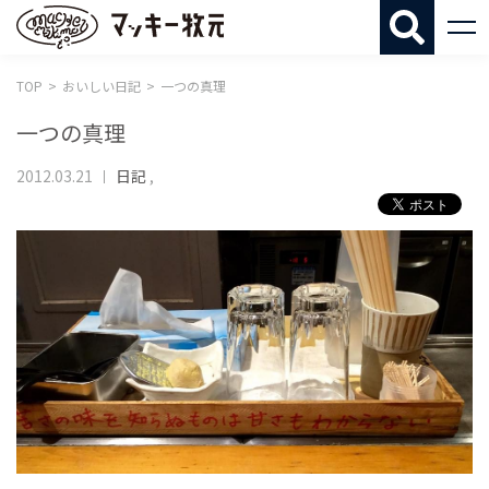
マッキー牧
TOP
おいしい日記
一つの真理
一つの真理
2012.03.21
日記
,