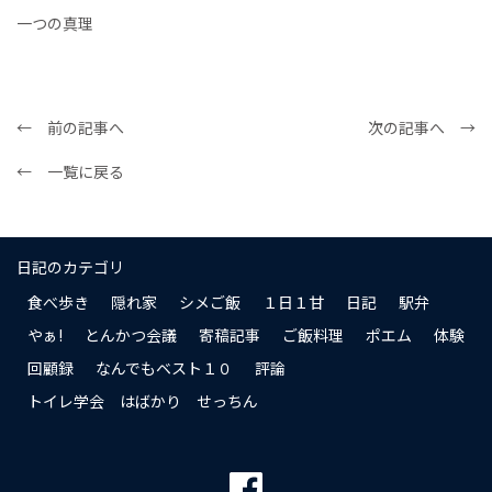
一つの真理
← 前の記事へ
次の記事へ →
← 一覧に戻る
日記のカテゴリ
食べ歩き
隠れ家
シメご飯
１日１甘
日記
駅弁
やぁ!
とんかつ会議
寄稿記事
ご飯料理
ポエム
体験
回顧録
なんでもベスト１０
評論
トイレ学会 はばかり せっちん