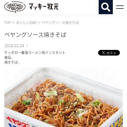
マッキー牧
TOP
おいしい日記
ペヤングソース焼きそば
ペヤングソース焼きそば
2018.02.24
サッポロ一番塩ラーメン他インスタント
食品
,
焼きそば
,