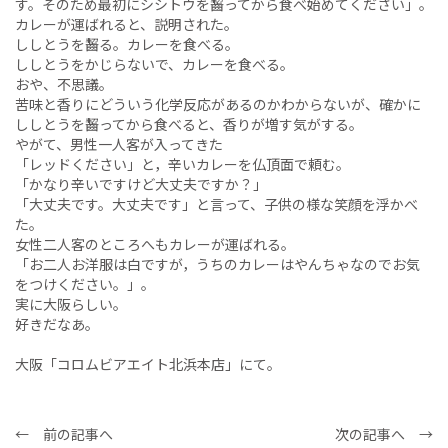
す。そのため最初にシシトウを齧ってから食べ始めてください」。
カレーが運ばれると、説明された。
ししとうを齧る。カレーを食べる。
ししとうをかじらないで、カレーを食べる。
おや、不思議。
苦味と香りにどういう化学反応があるのかわからないが、確かに
ししとうを齧ってから食べると、香りが増す気がする。
やがて、男性一人客が入ってきた
「レッドください」と，辛いカレーを仏頂面で頼む。
「かなり辛いですけど大丈夫ですか？」
「大丈夫です。大丈夫です」と言って、子供の様な笑顔を浮かべ
た。
女性二人客のところへもカレーが運ばれる。
「お二人お洋服は白ですが，うちのカレーはやんちゃなのでお気
をつけください。」。
実に大阪らしい。
好きだなあ。
大阪「コロムビアエイト北浜本店」にて。
← 前の記事へ
次の記事へ →