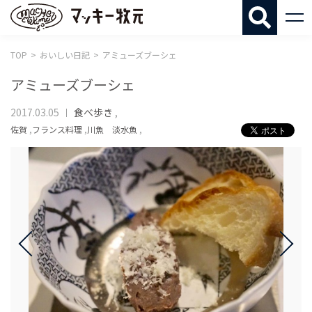
マッキー牧
TOP
おいしい日記
アミューズブーシェ
アミューズブーシェ
2017.03.05
食べ歩き
,
佐賀
,
フランス料理
,
川魚 淡水魚
,